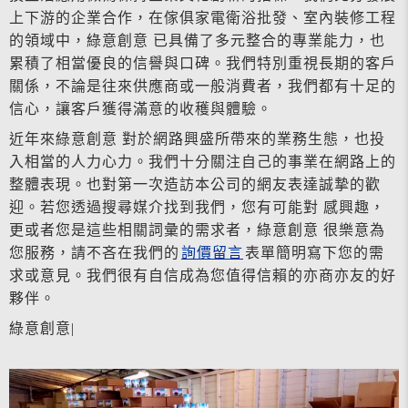
上下游的企業合作，在傢俱家電衛浴批發、室內裝修工程
的領域中，綠意創意 已具備了多元整合的專業能力，也
累積了相當優良的信譽與口碑。我們特別重視長期的客戶
關係，不論是往來供應商或一般消費者，我們都有十足的
信心，讓客戶獲得滿意的收穫與體驗。
近年來綠意創意 對於網路興盛所帶來的業務生態，也投
入相當的人力心力。我們十分關注自己的事業在網路上的
整體表現。也對第一次造訪本公司的網友表達誠摯的歡
迎。若您透過搜尋媒介找到我們，您有可能對 感興趣，
更或者您是這些相關詞彙的需求者，綠意創意 很樂意為
您服務，請不吝在我們的
詢價留言
表單簡明寫下您的需
求或意見。我們很有自信成為您值得信賴的亦商亦友的好
夥伴。
綠意創意|