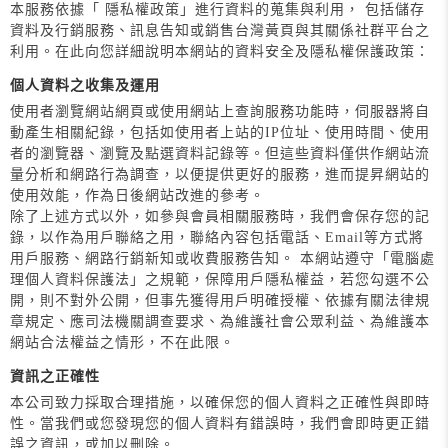
本服務依據「 隱私權政策」進行資料的蒐集與利用， 包括儲存
資料及行銷服務、訊息告知或銷售台灣黃頁與其關係社群平台之
利用。在此向您詳細說明本網站的資料安全及隱私權保護政策：
個人資料之收集及運用
使用者瀏覽網站網頁或使用網站上查詢服務功能時，伺服器將自
動產生相關紀錄，包括如使用者上站的IP位址、使用時間、使用
者的瀏覽器、瀏覽及點選資料記錄等。但這些資料僅供作網站流
量分析和網路行為調查，以便提供更好的服務，進而提昇網站的
使用效能，作為日後網站改進的參考。
除了上述方式以外，如參與會員相關服務時，我們會保存您的記
錄，以作為用戶聯絡之用，聯絡內容包括電話、Email等方式將
用戶服務、網路行銷新知或收費服務告知。 本網站遵守「電腦處
理個人資料保護法」之規範，保障用戶隱私權益，若您勾選不公
開，則不對外公開，但事先獲得用戶明確授權、依據有關法律規
章規定、應司法機關調查要求、為維護社會公眾利益、為維護本
網站合法權益之情形，不在此限。
資訊之正確性
本公司致力採取合理措施，以確保您的個人資料之正確性與即時
性。當我們或您發現您的個人資料有錯誤時，我們會即時更正錯
誤之資訊，或加以刪除。