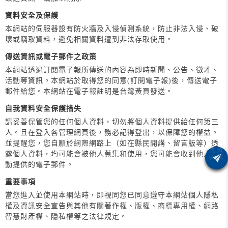
資料安全及保護
本網站的伺服器設有防火牆及入侵偵測系統，防止非法入侵、破
壞或竊取資料，避免相關資料遭到非法存取使用。
傳送資訊或電子郵件之政策
本網站透過訂閱電子報所傳送的內容為即時新聞、公告、徵才、
活動等資訊。本網站於取得您的同意(訂閱電子報)後，傳送電子
郵件給您。本網站在電子報註明是台灣黃頁發送。
自我資料安全保護措失
請妥善保管您的任何個人資料，切勿將個人資料提供給任何第三
人。且在登入各管理網頁後，務必記得登出，以保障您的權益。
並提醒您，您自願於網際網路上（如在縣民開講、留言版等）透
露個人資料，均可能會被他人蒐集和使用，您可能會收到他人主
動提供的電子郵件。
重要事項
當您進入並使用本網站時，即視同您已同意遵守本網站個人隱私
權及資訊安全宣告與其他有關著作權、版權、商標專用權、網路
智慧財產權、隱私權等之法律規定。