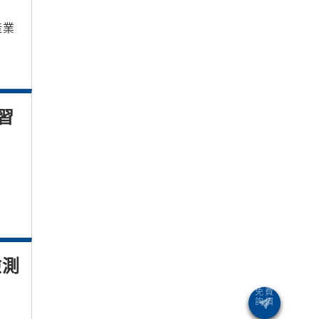
產業
習
檢測